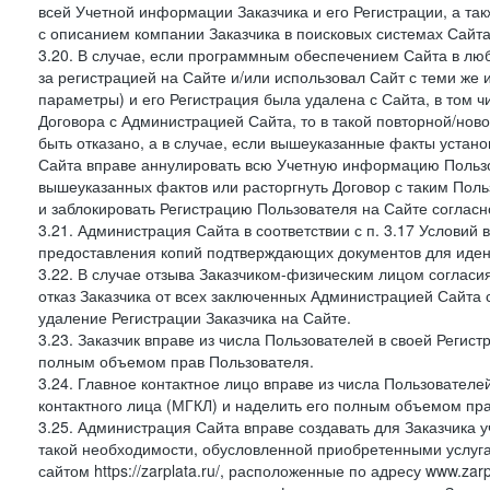
всей Учетной информации Заказчика и его Регистрации, а т
с описанием компании Заказчика в поисковых системах Сайт
3.20. В случае, если программным обеспечением Сайта в лю
за регистрацией на Сайте и/или использовал Сайт с теми же
параметры) и его Регистрация была удалена с Сайта, в том 
Договора с Администрацией Сайта, то в такой повторной/но
быть отказано, а в случае, если вышеуказанные факты уста
Сайта вправе аннулировать всю Учетную информацию Пользо
вышеуказанных фактов или расторгнуть Договор с таким По
и заблокировать Регистрацию Пользователя на Сайте согласн
3.21. Администрация Сайта в соответствии с п. 3.17 Условий
предоставления копий подтверждающих документов для идент
3.22. В случае отзыва Заказчиком-физическим лицом согласи
отказ Заказчика от всех заключенных Администрацией Сайта с
удаление Регистрации Заказчика на Сайте.
3.23. Заказчик вправе из числа Пользователей в своей Регист
полным объемом прав Пользователя.
3.24. Главное контактное лицо вправе из числа Пользователе
контактного лица (МГКЛ) и наделить его полным объемом пр
3.25. Администрация Сайта вправе создавать для Заказчика уче
такой необходимости, обусловленной приобретенными услугам
сайтом https://zarplata.ru/, расположенные по адресу www.zarpl