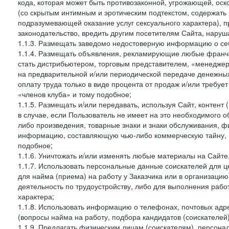
кода, которая может быть противозаконной, угрожающей, оск
(со скрытым интимным и эротическим подтекстом, содержать
подразумевающей оказание услуг сексуального характера), 
законодательство, вредить другим посетителям Сайта, наруша
1.1.3. Размещать заведомо недостоверную информацию о себ
1.1.4. Размещать объявления, рекламирующие любые франча
стать дистрибьютером, торговым представителем, «менедже
на предварительной и/или периодической передаче денежны
оплату труда только в виде процента от продаж и/или требуе
«членов клуба» и тому подобное;
1.1.5. Размещать и/или передавать, используя Сайт, контент
в случае, если Пользователь не имеет на это необходимого 
либо произведения, товарные знаки и знаки обслуживания,
информацию, составляющую чью-либо коммерческую тайну, и
подобное;
1.1.6. Уничтожать и/или изменять любые материалы на Сайте
1.1.7. Использовать персональные данные соискателей для ц
для найма (приема) на работу у Заказчика или в организаци
деятельность по трудоустройству, либо для выполнения рабо
характера;
1.1.8. Использовать информацию о телефонах, почтовых адре
(вопросы найма на работу, подбора кандидатов (соискателей
1.1.9. Предлагать физическим лицам (соискателям), персон