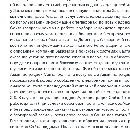
об использовании его (их) персональных данных для целей и
у Заказчика или в компанию, являющуюся клиентом Заказчика
выполнения работ/оказания услуг соискателем Заказчику на о
об использовании информации о телефонах, почтовых адреса
Сайта (вопросы найма на работу, подбора кандидатов, пред
вправе по своему усмотрению в любое время и без предупреж
исполнение своих обязательств по Договору с блокировкой в
всей Учетной информации Заказчика и его Регистрации, а т
с описанием компании Заказчика в поисковых системах Сайт
оказание услуг на дату приостановления исполнения обязате
порядке с направлением Заказчику соответствующего уведом
с условиями заключенного Договора. Жалоба от соискателя 
Администрацией Сайта, если она поступила в Администрацию 
посредством факсового сообщения, электронной почты и проч
личного контакта с последующей фиксацией содержания жал
достоверно установить факт получения жалобы и ее содержа
2.6. В случае поступления в адрес Администрации Сайта 1 (од
работодателя (при условии обоснованности такой жалобы/жа
и без предупреждения Заказчика, в отношении которого пост
с блокировкой возможности использования Сайта для такого 
Регистрации, а также прекращения отображения названия ст
системах Сайта, видимых Пользователям, с выставлением до