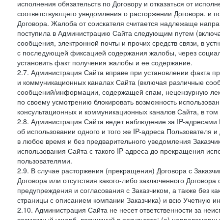
исполнения обязательств по Договору и отказаться от испол
соответствующего уведомления о расторжении Договора. и п
Договора. Жалоба от соискателя считается надлежаще напра
поступила в Администрацию Сайта следующим путем (включая
сообщения, электронной почты и прочих средств связи, в уст
с последующей фиксацией содержания жалобы, через социа
установить факт получения жалобы и ее содержание.
2.7. Администрация Сайта вправе при установлении факта 
и коммуникационных каналах Сайта (включая различные сооб
сообщений/информации, содержащей спам, нецензурную лекс
по своему усмотрению блокировать возможность использов
консультационных и коммуникационных каналов Сайта, в том 
2.8. Администрация Сайта ведет наблюдение за IP-адресами 
об использовании одного и того же IP-адреса Пользователя 
в любое время и без предварительного уведомления Заказчи
использования Сайта с такого IP-адреса до прекращения исп
пользователями.
2.9. В случае расторжения (прекращения) Договора с Заказч
Договора или отсутствия какого-либо заключенного Договора
предупреждения и согласования с Заказчиком, а также без к
страницы с описанием компании Заказчика) и всю Учетную и
2.10. Администрация Сайта не несет ответственности за неи
возможный ущерб, возникший в результате: (а) неправомерн