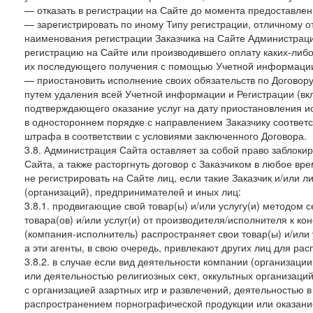
— отказать в регистрации на Сайте до момента предоставле
— зарегистрировать по иному Типу регистрации, отличному от
наименования регистрации Заказчика на Сайте Администрац
регистрацию на Сайте или производившего оплату каких-либо
их последующего получения с помощью Учетной информации
— приостановить исполнение своих обязательств по Договору
путем удаления всей Учетной информации и Регистрации (вк
подтверждающего оказание услуг на дату приостановления ис
в одностороннем порядке с направлением Заказчику соответ
штрафа в соответствии с условиями заключенного Договора.
3.8. Администрация Сайта оставляет за собой право заблоки
Сайта, а также расторгнуть договор с Заказчиком в любое в
не регистрировать на Сайте лиц, если такие Заказчик и/или 
(организаций), предпринимателей и иных лиц:
3.8.1. продвигающие свой товар(ы) и/или услугу(и) методом 
товара(ов) и/или услуг(и) от производителя/исполнителя к к
(компания-исполнитель) распространяет свои товар(ы) и/или 
а эти агенты, в свою очередь, привлекают других лиц для ра
3.8.2. в случае если вид деятельности компании (организаци
или деятельностью религиозных сект, оккультных организаций
с организацией азартных игр и развлечений, деятельностью 
распространением порнографической продукции или оказанием